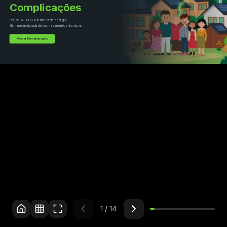
Complicações
Poupe 20–80% na fatura de energia.
Sem necessidade de conhecimentos técnicos.
Marcar Demonstração
1
/
14